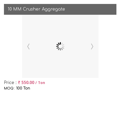
10 MM Crusher Aggregate
₹ 550.00
/ Ton
Price :
100 Ton
MOQ :