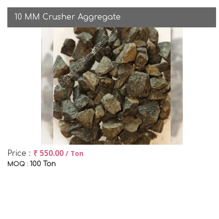
10 MM Crusher Aggregate
₹ 550.00
/ Ton
Price :
100 Ton
MOQ :